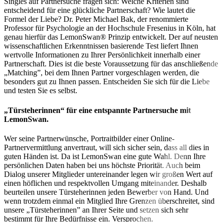
Singles auf Partnersuche fragen sich: Welche Kriterien sind
entscheidend für eine glückliche Partnerschaft? Wie lautet die
Formel der Liebe? Dr. Peter Michael Bak, der renommierte
Professor für Psychologie an der Hochschule Fresenius in Köln, hat
genau hierfür das LemonSwan® Prinzip entwickelt. Der auf neusten
wissenschaftlichen Erkenntnissen basierende Test liefert Ihnen
wertvolle Informationen zu Ihrer Persönlichkeit innerhalb einer
Partnerschaft. Dies ist die beste Voraussetzung für das anschließende
„Matching”, bei dem Ihnen Partner vorgeschlagen werden, die
besonders gut zu Ihnen passen. Entscheiden Sie sich für die Liebe
und testen Sie es selbst.
„Türsteherinnen“ für eine entspannte Partnersuche mit
LemonSwan.
Wer seine Partnerwünsche, Portraitbilder einer Online-
Partnervermittlung anvertraut, will sich sicher sein, dass all dies in
guten Händen ist. Da ist LemonSwan eine gute Wahl. Denn Ihre
persönlichen Daten haben bei uns höchste Priorität. Auch beim
Dialog unserer Mitglieder untereinander legen wir großen Wert auf
einen höflichen und respektvollen Umgang miteinander. Deshalb
beurteilen unsere Türsteherinnen jeden Bewerber von Hand. Und
wenn trotzdem einmal ein Mitglied Ihre Grenzen überschreitet, sind
unsere „Türsteherinnen” an Ihrer Seite und setzen sich sehr
bestimmt für Ihre Bedürfnisse ein. Versprochen.