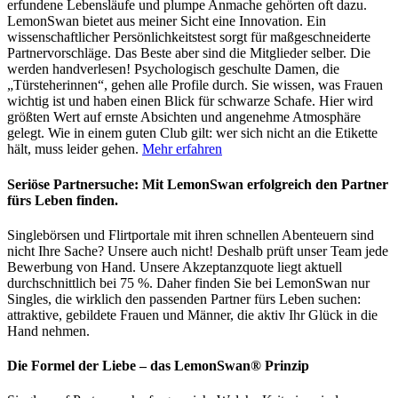
erfundene Lebensläufe und plumpe Anmache gehörten oft dazu.
LemonSwan bietet aus meiner Sicht eine Innovation. Ein
wissenschaftlicher Persönlichkeitstest sorgt für maßgeschneiderte
Partnervorschläge. Das Beste aber sind die Mitglieder selber. Die
werden handverlesen! Psychologisch geschulte Damen, die
„Türsteherinnen“, gehen alle Profile durch. Sie wissen, was Frauen
wichtig ist und haben einen Blick für schwarze Schafe. Hier wird
größten Wert auf ernste Absichten und angenehme Atmosphäre
gelegt. Wie in einem guten Club gilt: wer sich nicht an die Etikette
hält, muss leider gehen.
Mehr erfahren
Seriöse Partnersuche: Mit LemonSwan erfolgreich den Partner
fürs Leben finden.
Singlebörsen und Flirtportale mit ihren schnellen Abenteuern sind
nicht Ihre Sache? Unsere auch nicht! Deshalb prüft unser Team jede
Bewerbung von Hand. Unsere Akzeptanzquote liegt aktuell
durchschnittlich bei 75 %. Daher finden Sie bei LemonSwan nur
Singles, die wirklich den passenden Partner fürs Leben suchen:
attraktive, gebildete Frauen und Männer, die aktiv Ihr Glück in die
Hand nehmen.
Die Formel der Liebe – das LemonSwan® Prinzip