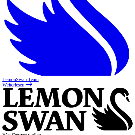
LemonSwan Team
Weiterlesen
Was
Frauen
wollen