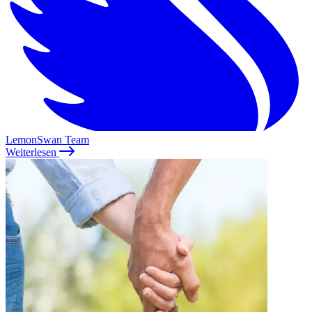
LemonSwan Team
Weiterlesen