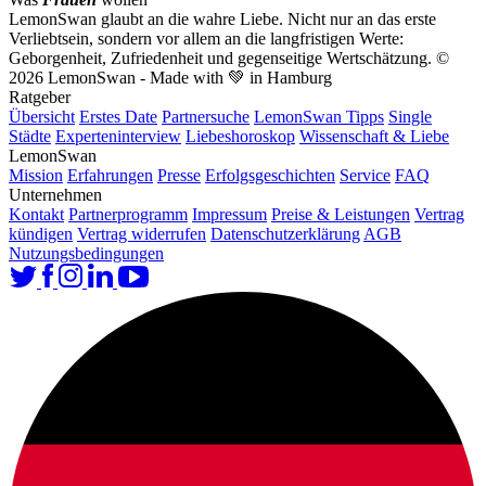
LemonSwan glaubt an die wahre Liebe. Nicht nur an das erste
Verliebtsein, sondern vor allem an die langfristigen Werte:
Geborgenheit, Zufriedenheit und gegenseitige Wertschätzung.
©
2026 LemonSwan - Made with 💚 in Hamburg
Ratgeber
Übersicht
Erstes Date
Partnersuche
LemonSwan Tipps
Single
Städte
Experteninterview
Liebeshoroskop
Wissenschaft & Liebe
LemonSwan
Mission
Erfahrungen
Presse
Erfolgsgeschichten
Service
FAQ
Unternehmen
Kontakt
Partnerprogramm
Impressum
Preise & Leistungen
Vertrag
kündigen
Vertrag widerrufen
Datenschutzerklärung
AGB
Nutzungsbedingungen