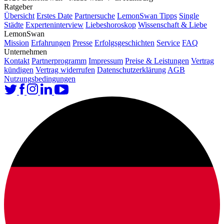
Ratgeber
Übersicht
Erstes Date
Partnersuche
LemonSwan Tipps
Single
Städte
Experteninterview
Liebeshoroskop
Wissenschaft & Liebe
LemonSwan
Mission
Erfahrungen
Presse
Erfolgsgeschichten
Service
FAQ
Unternehmen
Kontakt
Partnerprogramm
Impressum
Preise & Leistungen
Vertrag
kündigen
Vertrag widerrufen
Datenschutzerklärung
AGB
Nutzungsbedingungen