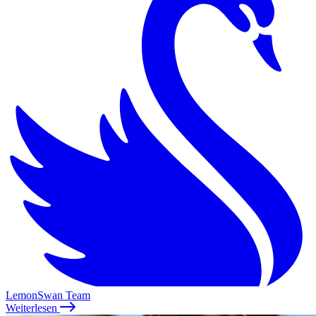
LemonSwan Team
Weiterlesen