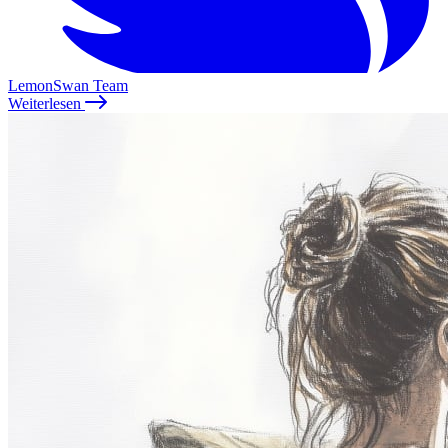
LemonSwan Team
Weiterlesen