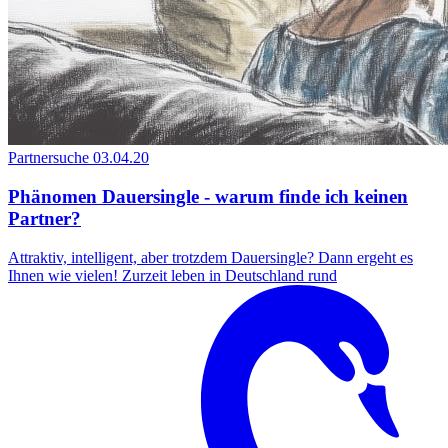
Partnersuche
03.04.20
Phänomen Dauersingle - warum finde ich keinen
Partner?
Attraktiv, intelligent, aber trotzdem Dauersingle? Dann ergeht es
Ihnen wie vielen! Zurzeit leben in Deutschland rund