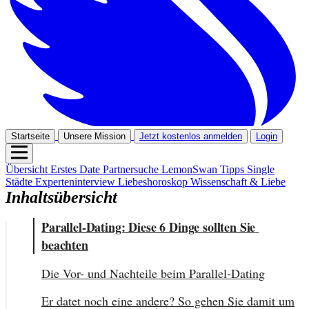
Startseite
Unsere Mission
Jetzt kostenlos anmelden
Login
Übersicht
Erstes Date
Partnersuche
LemonSwan Tipps
Single
Städte
Experteninterview
Liebeshoroskop
Wissenschaft & Liebe
Inhaltsübersicht
Parallel-Dating: Diese 6 Dinge sollten Sie 
beachten
Die Vor- und Nachteile beim Parallel-Dating
Er datet noch eine andere? So gehen Sie damit um