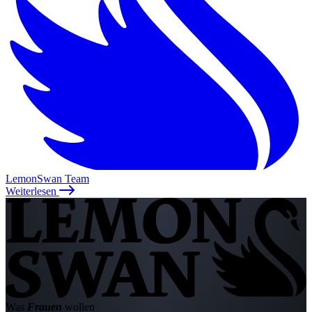
LemonSwan Team
Weiterlesen
Was
Frauen
wollen