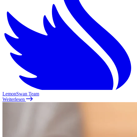
LemonSwan Team
Weiterlesen