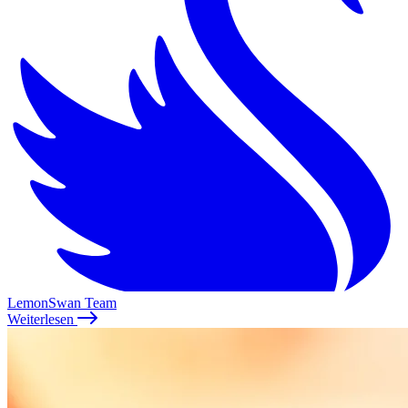
LemonSwan Team
Weiterlesen