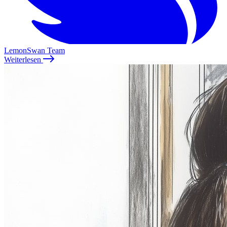
LemonSwan Team
Weiterlesen