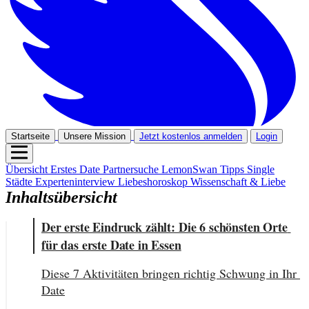
Startseite
Unsere Mission
Jetzt kostenlos anmelden
Login
Übersicht
Erstes Date
Partnersuche
LemonSwan Tipps
Single
Städte
Experteninterview
Liebeshoroskop
Wissenschaft & Liebe
Inhaltsübersicht
Der erste Eindruck zählt: Die 6 schönsten Orte 
für das erste Date in Essen
Diese 7 Aktivitäten bringen richtig Schwung in Ihr 
Date