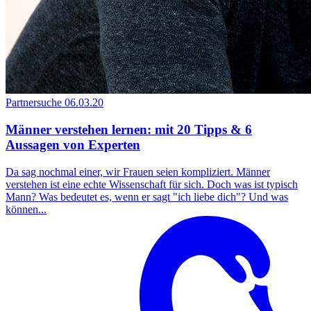
Partnersuche
06.03.20
Männer verstehen lernen: mit 20 Tipps & 6
Aussagen von Experten
Da sag nochmal einer, wir Frauen seien kompliziert. Männer
verstehen ist eine echte Wissenschaft für sich. Doch was ist typisch
Mann? Was bedeutet es, wenn er sagt "ich liebe dich"? Und was
können...