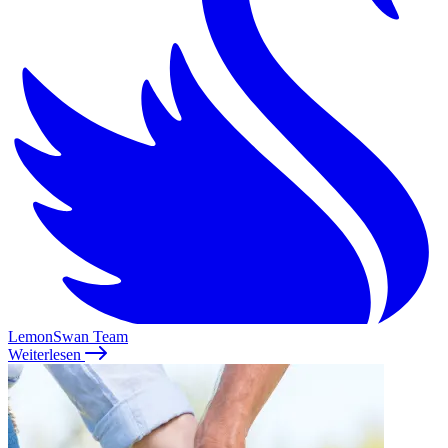
LemonSwan Team
Weiterlesen