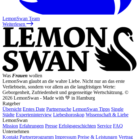
LemonSwan Team
Weiterlesen
Was
Frauen
wollen
LemonSwan glaubt an die wahre Liebe. Nicht nur an das erste
Verliebtsein, sondern vor allem an die langfristigen Werte:
Geborgenheit, Zufriedenheit und gegenseitige Wertschätzung.
©
2026 LemonSwan - Made with 💚 in Hamburg
Ratgeber
Übersicht
Erstes Date
Partnersuche
LemonSwan Tipps
Single
Städte
Experteninterview
Liebeshoroskop
Wissenschaft & Liebe
LemonSwan
Mission
Erfahrungen
Presse
Erfolgsgeschichten
Service
FAQ
Unternehmen
Kontakt
Partnerprogramm
Impressum
Preise & Leistungen
Vertrag