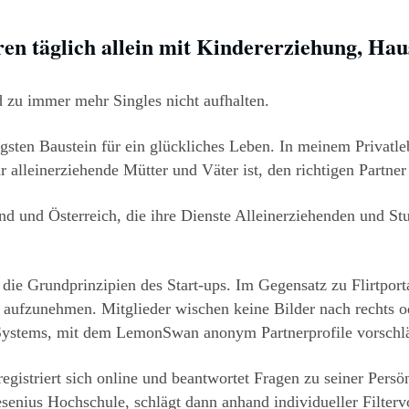
ren täglich allein mit Kindererziehung, Ha
 zu immer mehr Singles nicht aufhalten.
tigsten Baustein für ein glückliches Leben. In meinem Privat
alleinerziehende Mütter und Väter ist, den richtigen Partner 
nd und Österreich, die ihre Dienste Alleinerziehenden und Stud
nd die Grundprinzipien des Start-ups. Im Gegensatz zu Flirtpor
aufzunehmen. Mitglieder wischen keine Bilder nach rechts od
-Systems, mit dem LemonSwan anonym Partnerprofile vorschlä
registriert sich online und beantwortet Fragen zu seiner Pers
senius Hochschule, schlägt dann anhand individueller Filtervo