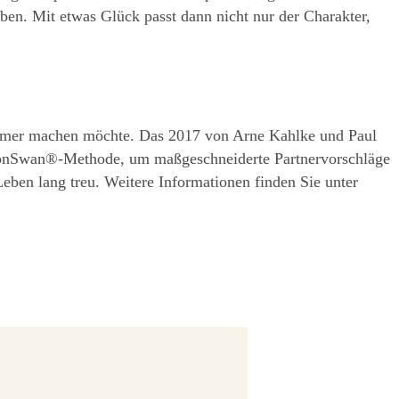
ben. Mit etwas Glück passt dann nicht nur der Charakter, 
ehmer machen möchte. Das 2017 von Arne Kahlke und Paul 
emonSwan®-Methode, um maßgeschneiderte Partnervorschläge 
zu unterbreiten. Das Markenzeichen des jungen Unternehmens ist der Schwan – denn diese Tiere sind ihren Partnern ein Leben lang treu. Weitere Informationen finden Sie unter 