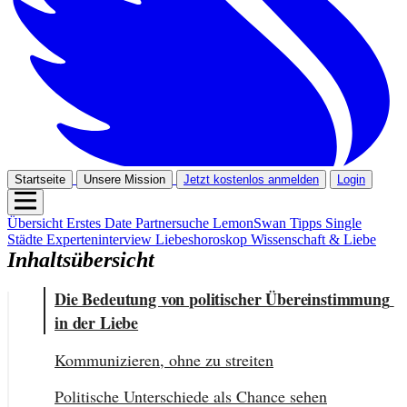
Startseite
Unsere Mission
Jetzt kostenlos anmelden
Login
Übersicht
Erstes Date
Partnersuche
LemonSwan Tipps
Single
Städte
Experteninterview
Liebeshoroskop
Wissenschaft & Liebe
Inhaltsübersicht
Die Bedeutung von politischer Übereinstimmung 
in der Liebe
Kommunizieren, ohne zu streiten
Politische Unterschiede als Chance sehen