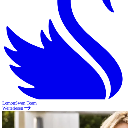
LemonSwan Team
Weiterlesen