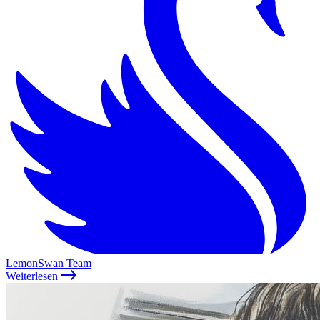
LemonSwan Team
Weiterlesen