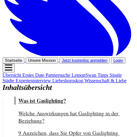
Startseite
Unsere Mission
Jetzt kostenlos anmelden
Login
Übersicht
Erstes Date
Partnersuche
LemonSwan Tipps
Single
Städte
Experteninterview
Liebeshoroskop
Wissenschaft & Liebe
Inhaltsübersicht
Was ist Gaslighting?
Welche Auswirkungen hat Gaslighting in der 
Beziehung?
9 Anzeichen, dass Sie Opfer von Gaslighting 