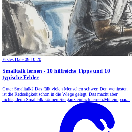
Erstes Date
09.10.20
Smalltalk lernen - 10 hilfreiche Tipps und 10
typische Fehler
Guter Smalltalk? Das fällt vielen Menschen schwer. Den wenigsten
ist die Redseligkeit schon in die Wiege gelegt. Das macht aber
nichts, denn Smalltalk können Sie ganz einfach lernen.Mit ein paar...