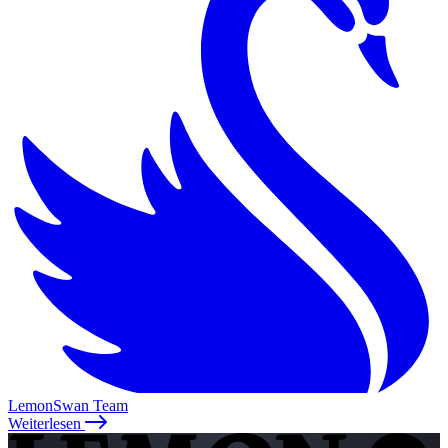
LemonSwan Team
Weiterlesen