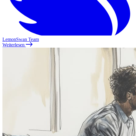
LemonSwan Team
Weiterlesen