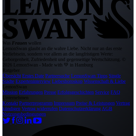
Was
Frauen
wollen
LemonSwan glaubt an die wahre Liebe. Nicht nur an das erste
Verliebtsein, sondern vor allem an die langfristigen Werte:
Geborgenheit, Zufriedenheit und gegenseitige Wertschätzung.
©
2026 LemonSwan - Made with 💚 in Hamburg
Ratgeber
Übersicht
Erstes Date
Partnersuche
LemonSwan Tipps
Single
Städte
Experteninterview
Liebeshoroskop
Wissenschaft & Liebe
LemonSwan
Mission
Erfahrungen
Presse
Erfolgsgeschichten
Service
FAQ
Unternehmen
Kontakt
Partnerprogramm
Impressum
Preise & Leistungen
Vertrag
kündigen
Vertrag widerrufen
Datenschutzerklärung
AGB
Nutzungsbedingungen