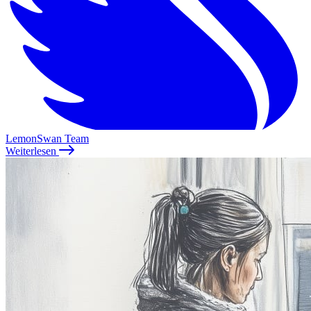
LemonSwan Team
Weiterlesen