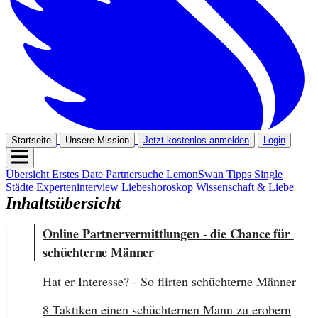
Startseite
Unsere Mission
Jetzt kostenlos anmelden
Login
Übersicht
Erstes Date
Partnersuche
LemonSwan Tipps
Single
Städte
Experteninterview
Liebeshoroskop
Wissenschaft & Liebe
Inhaltsübersicht
Online Partnervermittlungen - die Chance für 
schüchterne Männer
Hat er Interesse? - So flirten schüchterne Männer
8 Taktiken einen schüchternen Mann zu erobern