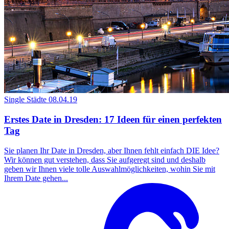
Single Städte
08.04.19
Erstes Date in Dresden: 17 Ideen für einen perfekten
Tag
Sie planen Ihr Date in Dresden, aber Ihnen fehlt einfach DIE Idee?
Wir können gut verstehen, dass Sie aufgeregt sind und deshalb
geben wir Ihnen viele tolle Auswahlmöglichkeiten, wohin Sie mit
Ihrem Date gehen...