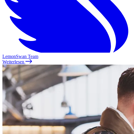
LemonSwan Team
Weiterlesen