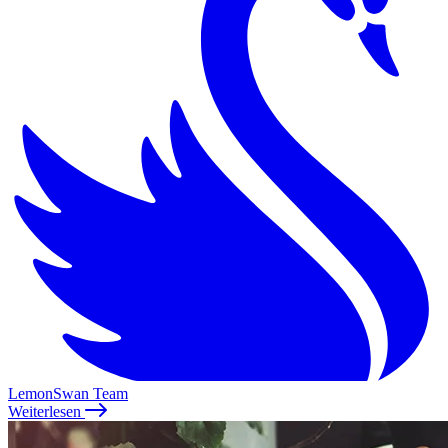
LemonSwan Team
Weiterlesen