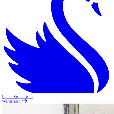
LemonSwan Team
Weiterlesen