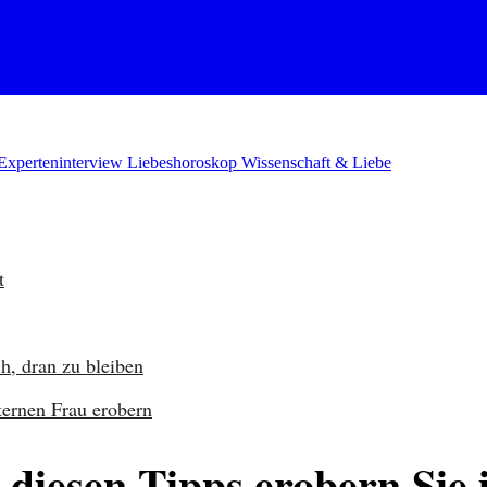
Experteninterview
Liebeshoroskop
Wissenschaft & Liebe
t
h, dran zu bleiben
ternen Frau erobern
 diesen Tipps erobern Sie 