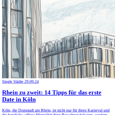
Single Städte
29.09.24
Rhein zu zweit: 14 Tipps für das erste
Date in Köln
Köln, die Domstadt am Rhein, ist nicht nur für ihren Karneval und
die herzliche, offene Mentalität ihrer Bewohner bekannt, sondern