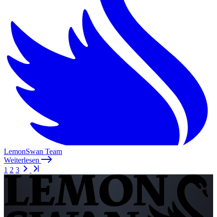
LemonSwan Team
Weiterlesen
1
2
3