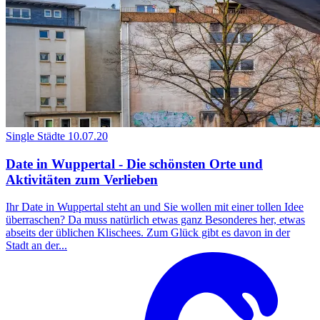
Single Städte
10.07.20
Date in Wuppertal - Die schönsten Orte und
Aktivitäten zum Verlieben
Ihr Date in Wuppertal steht an und Sie wollen mit einer tollen Idee
überraschen? Da muss natürlich etwas ganz Besonderes her, etwas
abseits der üblichen Klischees. Zum Glück gibt es davon in der
Stadt an der...