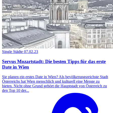
Single Städte
07.02.23
Servus Mozartstadt: Die besten Tipps für das erste
Date in Wien
Sie planen ein erstes Date in Wien? Als bevölkerungsreichste Stadt
Österreichs hat Wien menschlich und kulturell eine Menge zu
bieten. Nicht ohne Grund gehört die Hauptstadt von Österreich zu
den Top 10 der...