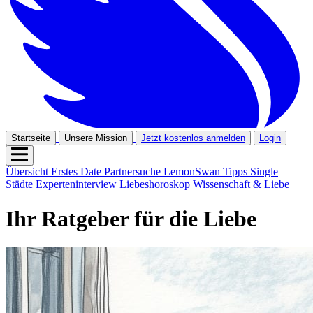
Startseite
Unsere Mission
Jetzt kostenlos anmelden
Login
Übersicht
Erstes Date
Partnersuche
LemonSwan Tipps
Single
Städte
Experteninterview
Liebeshoroskop
Wissenschaft & Liebe
Ihr Ratgeber für die Liebe