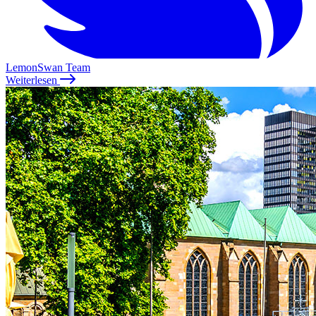
LemonSwan Team
Weiterlesen