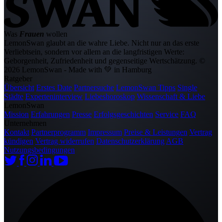
Was
Frauen
wollen
LemonSwan glaubt an die wahre Liebe. Nicht nur an das erste
Verliebtsein, sondern vor allem an die langfristigen Werte:
Geborgenheit, Zufriedenheit und gegenseitige Wertschätzung.
©
2026 LemonSwan - Made with 💚 in Hamburg
Ratgeber
Übersicht
Erstes Date
Partnersuche
LemonSwan Tipps
Single
Städte
Experteninterview
Liebeshoroskop
Wissenschaft & Liebe
LemonSwan
Mission
Erfahrungen
Presse
Erfolgsgeschichten
Service
FAQ
Unternehmen
Kontakt
Partnerprogramm
Impressum
Preise & Leistungen
Vertrag
kündigen
Vertrag widerrufen
Datenschutzerklärung
AGB
Nutzungsbedingungen