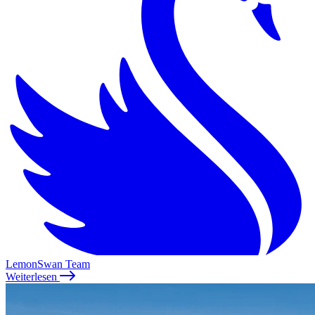
LemonSwan Team
Weiterlesen