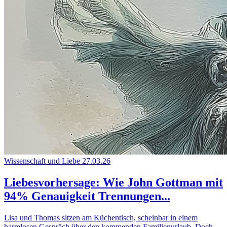
Wissenschaft und Liebe
27.03.26
Liebesvorhersage: Wie John Gottman mit
94% Genauigkeit Trennungen...
Lisa und Thomas sitzen am Küchentisch, scheinbar in einem
harmlosen Gespräch über den kommenden Familienurlaub. Doch