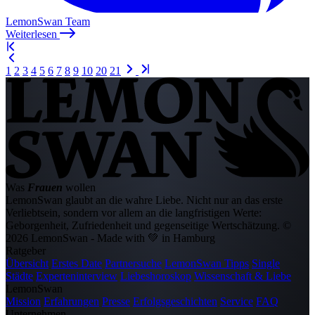
LemonSwan Team
Weiterlesen
1
2
3
4
5
6
7
8
9
10
20
21
Was
Frauen
wollen
LemonSwan glaubt an die wahre Liebe. Nicht nur an das erste
Verliebtsein, sondern vor allem an die langfristigen Werte:
Geborgenheit, Zufriedenheit und gegenseitige Wertschätzung.
©
2026 LemonSwan - Made with 💚 in Hamburg
Ratgeber
Übersicht
Erstes Date
Partnersuche
LemonSwan Tipps
Single
Städte
Experteninterview
Liebeshoroskop
Wissenschaft & Liebe
LemonSwan
Mission
Erfahrungen
Presse
Erfolgsgeschichten
Service
FAQ
Unternehmen