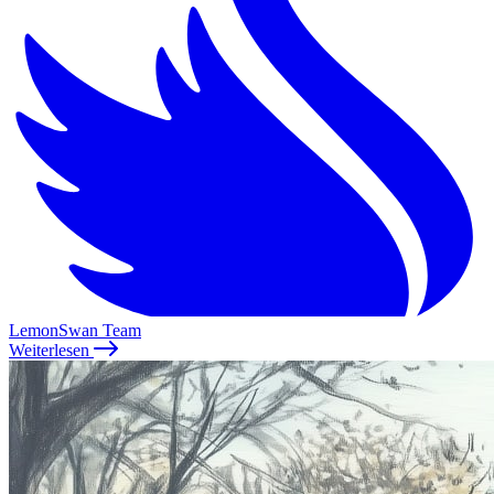
LemonSwan Team
Weiterlesen