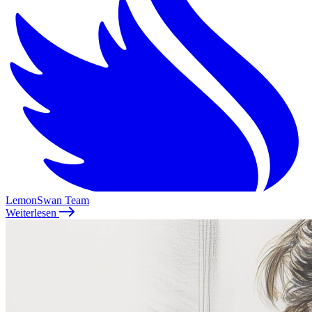
LemonSwan Team
Weiterlesen