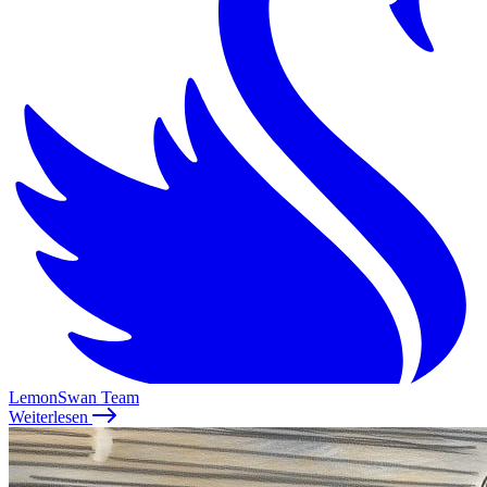
LemonSwan Team
Weiterlesen