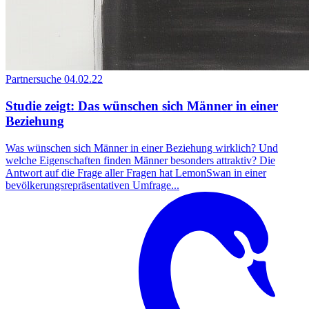
Partnersuche
04.02.22
Studie zeigt: Das wünschen sich Männer in einer
Beziehung
Was wünschen sich Männer in einer Beziehung wirklich? Und
welche Eigenschaften finden Männer besonders attraktiv? Die
Antwort auf die Frage aller Fragen hat LemonSwan in einer
bevölkerungsrepräsentativen Umfrage...