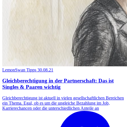
LemonSwan Tipps
30.08.21
Gleichberechtigung in der Partnerschaft: Das ist
Singles & Paaren wichtig
Gleichberechtigung ist aktuell in vielen gesellschaftlichen Bereichen
ein Thema. Egal, ob es um die ungleiche Bezahlung im Job,
Karrierechancen oder die unterschiedlichen Anteile an