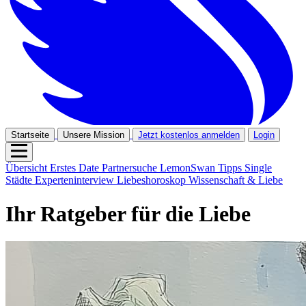
Startseite
Unsere Mission
Jetzt kostenlos anmelden
Login
Übersicht
Erstes Date
Partnersuche
LemonSwan Tipps
Single
Städte
Experteninterview
Liebeshoroskop
Wissenschaft & Liebe
Ihr Ratgeber für die Liebe