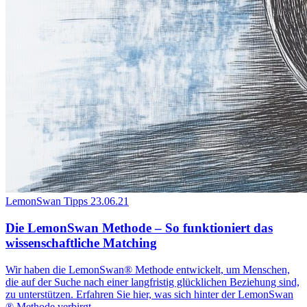
LemonSwan Tipps
23.06.21
Die LemonSwan Methode – So funktioniert das
wissenschaftliche Matching
Wir haben die LemonSwan® Methode entwickelt, um Menschen,
die auf der Suche nach einer langfristig glücklichen Beziehung sind,
zu unterstützen. Erfahren Sie hier, was sich hinter der LemonSwan
® Methode verbirgt,...