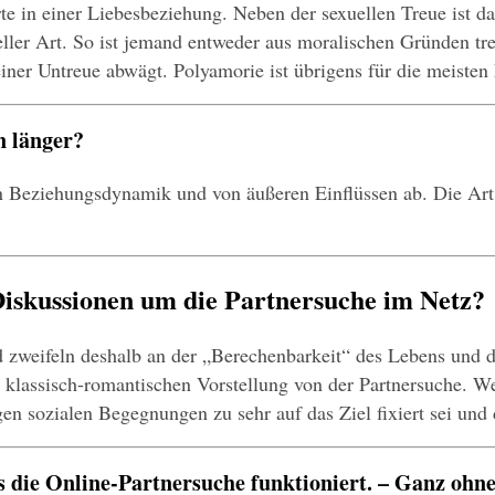
rte in einer Liebesbeziehung. Neben der sexuellen Treue ist da
ler Art. So ist jemand entweder aus moralischen Gründen treu,
er Untreue abwägt. Polyamorie ist übrigens für die meisten 
n länger?
en Beziehungsdynamik und von äußeren Einflüssen ab. Die Art 
Diskussionen um die Partnersuche im Netz?
weifeln deshalb an der „Berechenbarkeit“ des Lebens und der
r klassisch-romantischen Vorstellung von der Partnersuche. W
gen sozialen Begegnungen zu sehr auf das Ziel fixiert sei und
s die Online-Partnersuche funktioniert. – Ganz ohne