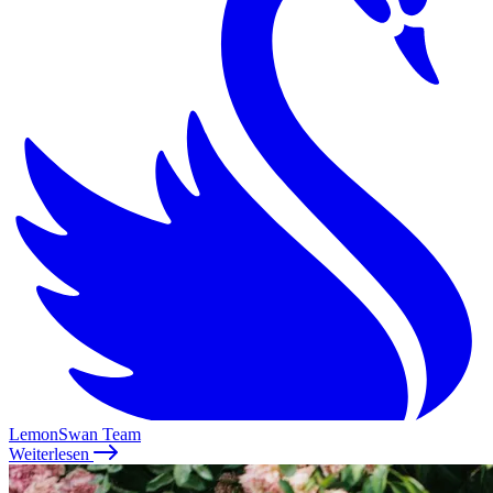
LemonSwan Team
Weiterlesen