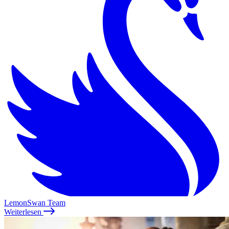
LemonSwan Team
Weiterlesen