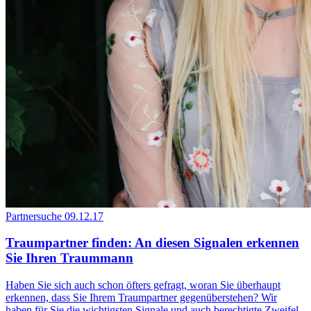
Partnersuche
09.12.17
Traumpartner finden: An diesen Signalen erkennen
Sie Ihren Traummann
Haben Sie sich auch schon öfters gefragt, woran Sie überhaupt
erkennen, dass Sie Ihrem Traumpartner gegenüberstehen? Wir
haben für Sie die wichtigsten Signale und auch berechtigte Zweifel