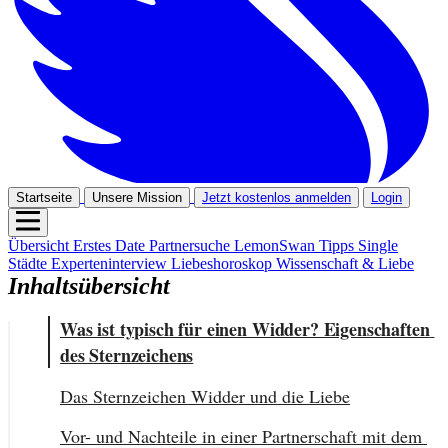
Startseite
Unsere Mission
Jetzt kostenlos anmelden
Login
Übersicht
Erstes Date
Partnersuche
LemonSwan Tipps
Single
Städte
Experteninterview
Liebeshoroskop
Wissenschaft & Liebe
Inhaltsübersicht
Was ist typisch für einen Widder? Eigenschaften 
des Sternzeichens
Das Sternzeichen Widder und die Liebe
Vor- und Nachteile in einer Partnerschaft mit dem 