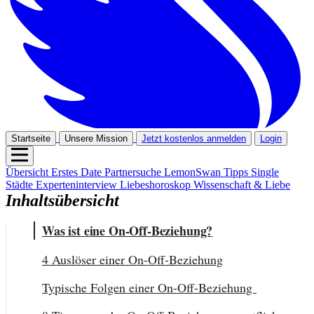
Startseite
Unsere Mission
Jetzt kostenlos anmelden
Login
Übersicht
Erstes Date
Partnersuche
LemonSwan Tipps
Single
Städte
Experteninterview
Liebeshoroskop
Wissenschaft & Liebe
Inhaltsübersicht
Was ist eine On-Off-Beziehung?
4 Auslöser einer On-Off-Beziehung
Typische Folgen einer On-Off-Beziehung 