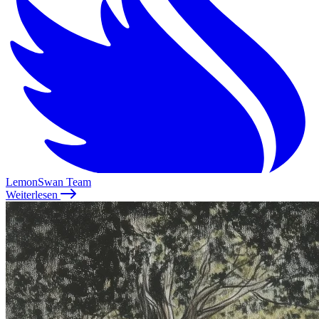
LemonSwan Team
Weiterlesen