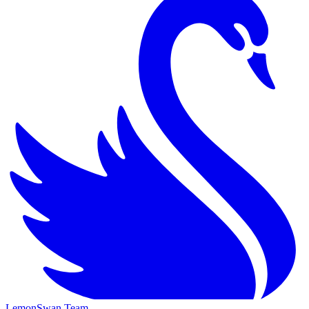
LemonSwan Team