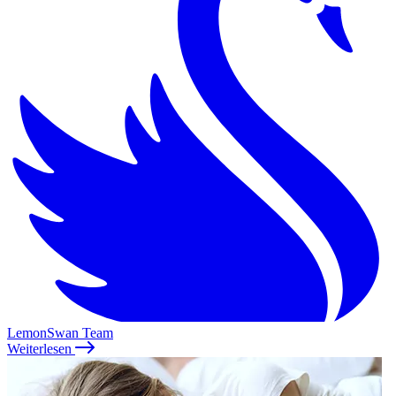
LemonSwan Team
Weiterlesen