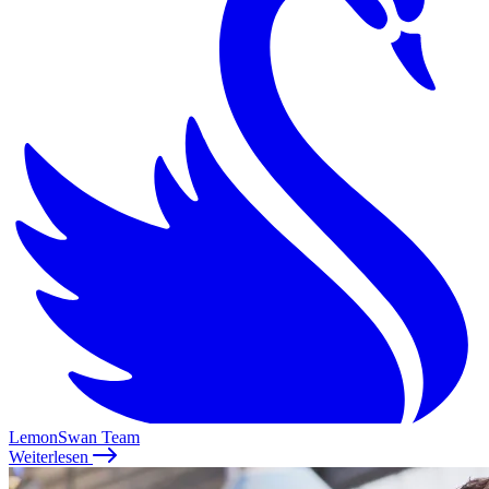
LemonSwan Team
Weiterlesen