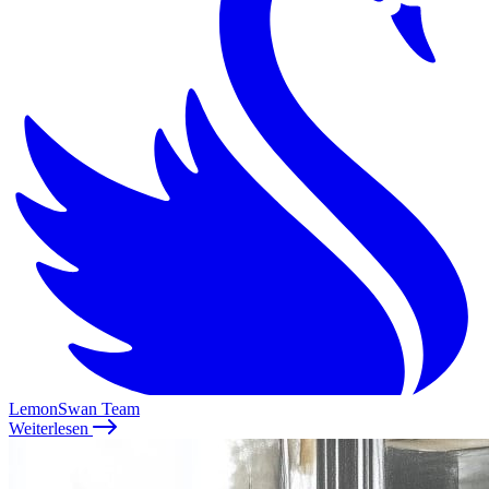
LemonSwan Team
Weiterlesen