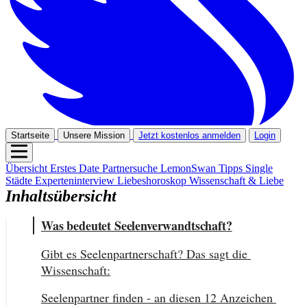
Startseite
Unsere Mission
Jetzt kostenlos anmelden
Login
Übersicht
Erstes Date
Partnersuche
LemonSwan Tipps
Single
Städte
Experteninterview
Liebeshoroskop
Wissenschaft & Liebe
Inhaltsübersicht
Was bedeutet Seelenverwandtschaft?
Gibt es Seelenpartnerschaft? Das sagt die 
Wissenschaft:
Seelenpartner finden - an diesen 12 Anzeichen 