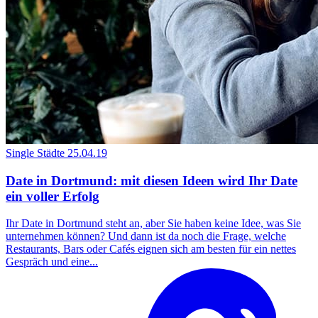
Single Städte
25.04.19
Date in Dortmund: mit diesen Ideen wird Ihr Date
ein voller Erfolg
Ihr Date in Dortmund steht an, aber Sie haben keine Idee, was Sie
unternehmen können? Und dann ist da noch die Frage, welche
Restaurants, Bars oder Cafés eignen sich am besten für ein nettes
Gespräch und eine...