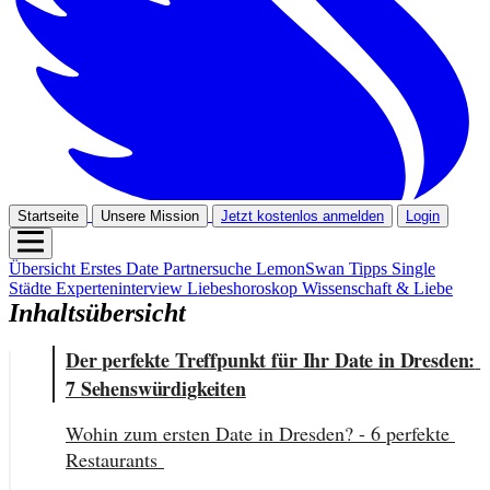
Startseite
Unsere Mission
Jetzt kostenlos anmelden
Login
Übersicht
Erstes Date
Partnersuche
LemonSwan Tipps
Single
Städte
Experteninterview
Liebeshoroskop
Wissenschaft & Liebe
Inhaltsübersicht
Der perfekte Treffpunkt für Ihr Date in Dresden: 
7 Sehenswürdigkeiten
Wohin zum ersten Date in Dresden? - 6 perfekte 
Restaurants 