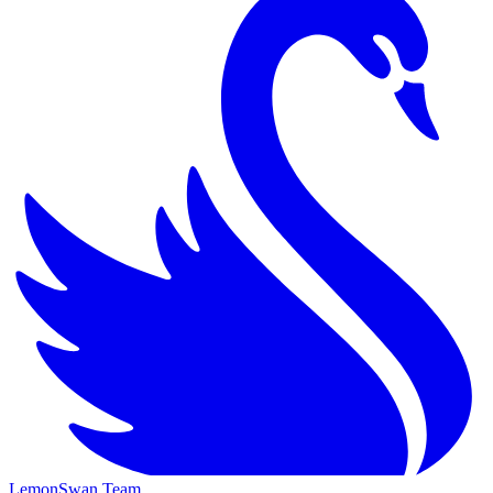
LemonSwan Team