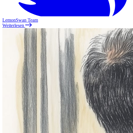
LemonSwan Team
Weiterlesen