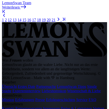
LemonSwan Team
Weiterlesen
1
2
12
13
14
15
16
17
18
19
20
21
Was
Frauen
wollen
LemonSwan glaubt an die wahre Liebe. Nicht nur an das erste
Verliebtsein, sondern vor allem an die langfristigen Werte:
Geborgenheit, Zufriedenheit und gegenseitige Wertschätzung.
©
2026 LemonSwan - Made with 💚 in Hamburg
Ratgeber
Übersicht
Erstes Date
Partnersuche
LemonSwan Tipps
Single
Städte
Experteninterview
Liebeshoroskop
Wissenschaft & Liebe
LemonSwan
Mission
Erfahrungen
Presse
Erfolgsgeschichten
Service
FAQ
Unternehmen
Kontakt
Partnerprogramm
Impressum
Preise & Leistungen
Vertrag