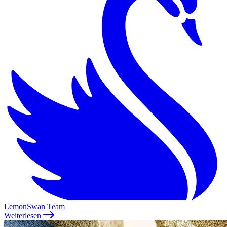
LemonSwan Team
Weiterlesen