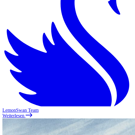
LemonSwan Team
Weiterlesen