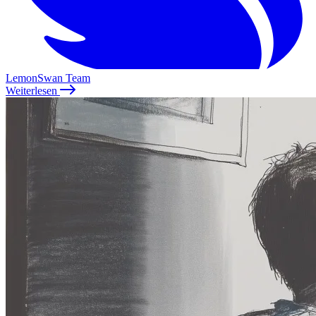
LemonSwan Team
Weiterlesen