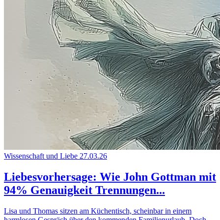
Wissenschaft und Liebe
27.03.26
Liebesvorhersage: Wie John Gottman mit
94% Genauigkeit Trennungen...
Lisa und Thomas sitzen am Küchentisch, scheinbar in einem
harmlosen Gespräch über den kommenden Familienurlaub. Doch