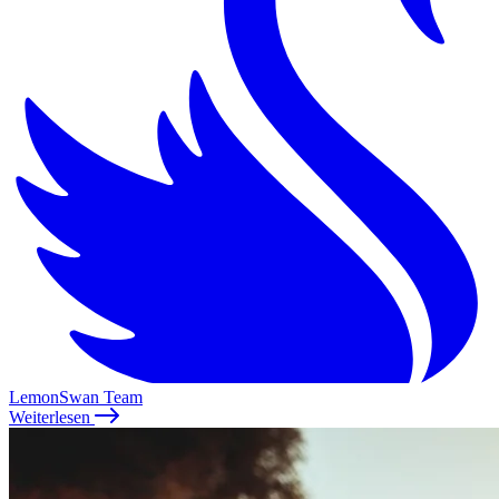
LemonSwan Team
Weiterlesen