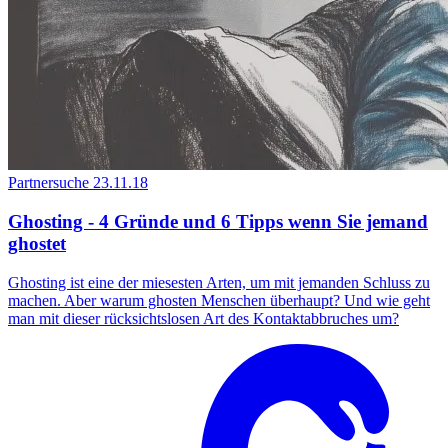
Partnersuche
23.11.18
Ghosting - 4 Gründe und 6 Tipps wenn Sie jemand
ghostet
Ghosting ist eine der miesesten Arten, um mit jemanden Schluss zu
machen. Aber warum ghosten Menschen überhaupt? Und wie geht
man mit dieser rücksichtslosen Art des Kontaktabbruches um?