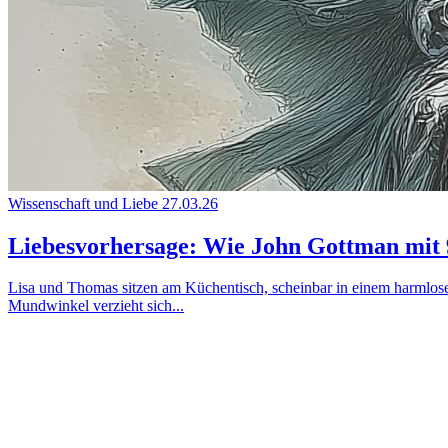
Wissenschaft und Liebe
27.03.26
Liebesvorhersage: Wie John Gottman mit 
Lisa und Thomas sitzen am Küchentisch, scheinbar in einem harmlos
Mundwinkel verzieht sich...